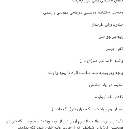
کفش مجلسی ورنی کروز پابزرگ
مناسب استفاده: مجلسی دورهمی مهمانی و رسمی
جنس: ورنی طرحدار
زیره:پی وی سی
کفی: پرسی
پاشنه: 4 سانتی متر(آج دار)
پنجه پهن،رویه بلند،مناسب افراد با رویه پا زیاد
مقاوم در برابر سایش
کاهش فشار وارده
بسیار نرم و راحت،سبک، یراق دار(رنگ ثابت)
نگهداری: برای مراقبت از چرم آن را دور از نور خورشید و رطوبت نگه دارید و
همچنین کالا را در شرایطی که از حالت اولیه خارج شود نگه ندارید.