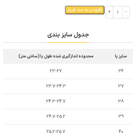
افزودن به سبد خرید
جدول سایز بندی
سایز پا
محدوده اندازگیری شده طول پا (سانتی متر)
23-27
36
23.7-24.3
37
24.3-24.7
38
24.7-25.2
39
25.2-25.7
40