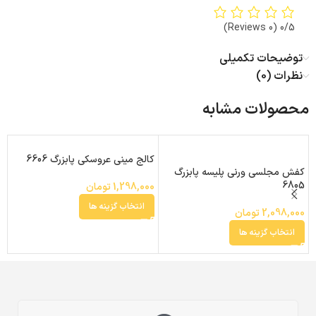
(0 Reviews)
0/5
توضیحات تکمیلی
نظرات (0)
محصولات مشابه
کالج مینی عروسکی پابزرگ 6606
کفش مجلسی ورنی پلیسه پابزرگ
ب
0
6805
1,298,000
تومان
انتخاب گزینه ها
2,098,000
تومان
0
انتخاب گزینه ها