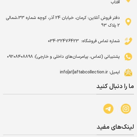
آفتاب
دفتر فروش آنلاین: کرمان، خیابان 24 آذر، کوچه شماره 33،شمالی
2 پلاک 93
شماره تماس فروشگاه: ‌ 32476423-034
پشتیبانی (تماس، پیامرسان‌های داخلی و خارجی): ۰۹۲۰۸۴۰۸۸۹۸
ایمیل: info[at]aftabcollection.ir
ما را دنبال کنید
لینک‌های مفید