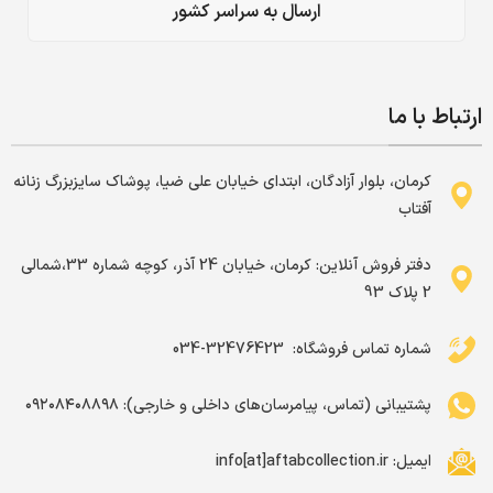
ارسال به سراسر کشور
ارتباط با ما
کرمان، بلوار آزادگان، ابتدای خیابان علی ضیا، پوشاک سایزبزرگ زنانه
آفتاب
دفتر فروش آنلاین: کرمان، خیابان 24 آذر، کوچه شماره 33،شمالی
2 پلاک 93
شماره تماس فروشگاه: ‌ 32476423-034
پشتیبانی (تماس، پیامرسان‌های داخلی و خارجی): ۰۹۲۰۸۴۰۸۸۹۸
ایمیل: info[at]aftabcollection.ir