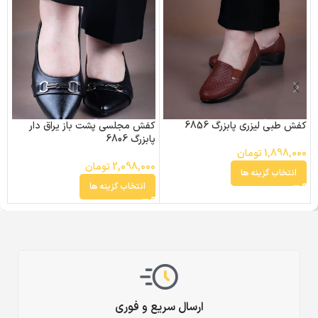
کفش طبی لیزری پابزرگ 6856
کفش مجلسی پشت باز یراق دار
ک
پابزرگ 6806
پا
1,898,000
تومان
2,098,000
تومان
0
انتخاب گزینه ها
انتخاب گزینه ها
ارسال سریع و فوری