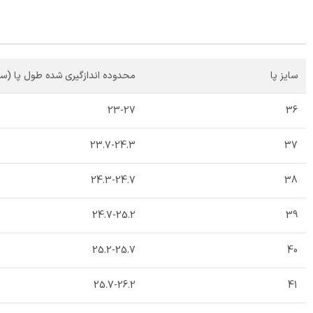
سایز پا
محدوده اندازگیری شده طول پا (سا
23-27
36
23.7-24.3
37
24.3-24.7
38
24.7-25.2
39
25.2-25.7
40
25.7-26.2
41