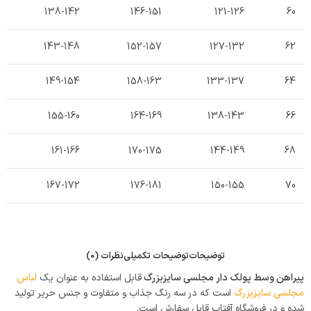
138-142
146-151
121-126
60
143-148
152-157
127-132
62
149-154
158-163
133-137
64
155-160
164-169
138-143
66
161-166
170-175
144-149
68
167-172
176-181
150-155
70
توضیحات
توضیحات تکمیلی
نظرات (0)
پیراهن وسط پولک دار مجلسی سایزبزرگ
قابل استفاده به عنوان یک
لباس
مجلسی سایزبزرگ
است که در سه رنگ جذاب و متفاوت و جنس حریر تولید
شده و در فروشگاه آفتاب قابل سفارش است.