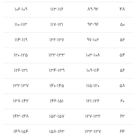
106-109
113-116
89-92
48
110-113
117-121
93-96
50
114-119
122-127
97-102
52
120-125
123-133
103-108
54
126-131
134-139
109-114
56
132-137
140-145
115-120
58
138-142
146-151
121-126
60
143-148
152-157
127-132
62
149-154
158-163
133-137
64