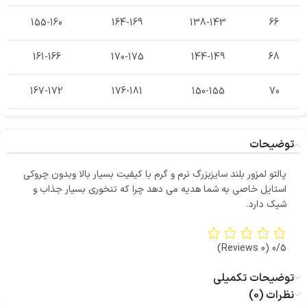
155-160
164-169
138-143
66
161-166
170-175
144-149
68
167-172
176-181
150-155
70
توضیحات
پالتو لمزور بلند سایزبزرگ نرم و گرم با کیفیت بسیار بالا وبدون چروکی
استایل خاصی به شما هدیه می دهد چرا که تنخوری بسیار جذاب و
شیک دارد.
(0 Reviews)
0/5
توضیحات تکمیلی
نظرات (0)