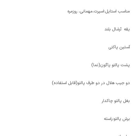
مناسب استایل:اسپرت،مهمانی، روزمره
یقه آرشال بلند
آستین پاکتی
پشت پالتو پاگون(نما)
دو جیب هلال در دو طرف پالتو(قابل استفاده)
بغل پالتو چاکدار
برش پالتو:راسته