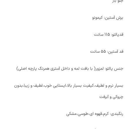
جلو باز
برش آستین: کیمونو
قدپالتو: 115 سانت
قد آستین: 55 سانت
جنس پالتو: لمزور( با بافت لمه و داخل آستری همرنگ پارچه اصلی)
بسیار نرم و لطیف،کیفیت بسیار بالا،ایستایی خوب،لطیف و زیبا،بدون
چروکی و آبرفت
رنگبندی: کرم،قهوه ای،طوسی،مشکی