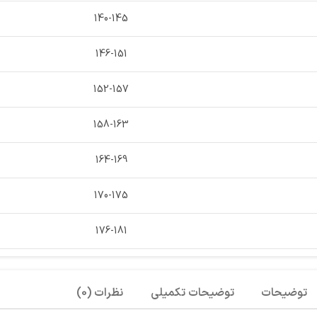
140-145
146-151
152-157
158-163
164-169
170-175
176-181
توضیحات
توضیحات تکمیلی
نظرات (0)