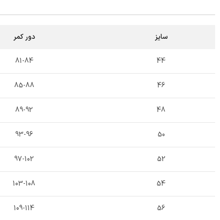
سایز
دور کمر
81-84
44
85-88
46
89-92
48
93-96
50
97-102
52
103-108
54
109-114
56