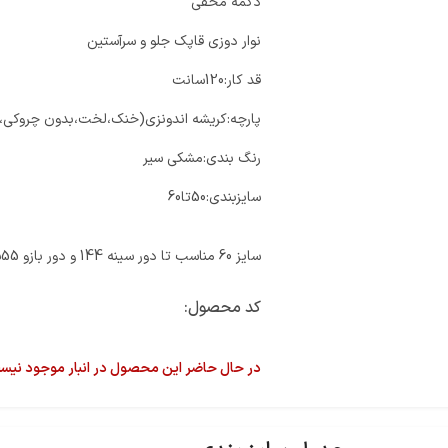
دکمه مخفی
نوار دوزی قاپک جلو و سرآستین
قد کار:120سانت
پارچه:کریشه اندونزی(خنک،لخت،بدون چروکی،
رنگ بندی:مشکی سیر
سایزبندی:50تا60
سایز 60 مناسب تا دور سینه 144 و دور بازو 55سانت
کد محصول:
در حال حاضر این محصول در انبار موجود نیس