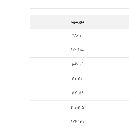
دورسینه
98-101
102-105
106-109
110-113
114-119
120-125
126-131