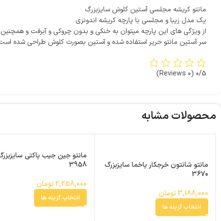
مانتو کریشه مجلسی آستین کلوش سایزبزرگ
یک مدل زیبا و مجلسی با پارچه کریشه اندونزی
از ویژگی های این پارچه میتوان به خنکی و بدون چروکی و آبرفت و همچنین
سر آستین مانتو حریر استفاده شده و آستین بصورت کلوش طراحی شده است
(0 Reviews)
0/5
محصولات مشابه
مانتو جین جیب پاکتی سایزبزرگ
مانتو شانتون خرجکار یاخما سایزبزرگ
3958
3670
2,258,000
تومان
3,188,000
تومان
انتخاب گزینه ها
انتخاب گزینه ها