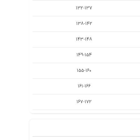
132-137
138-142
143-148
149-154
155-160
161-166
167-172