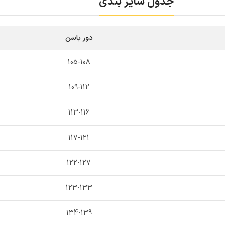
جدول سایز بندی
دور باسن
105-108
109-112
113-116
117-121
122-127
123-133
134-139