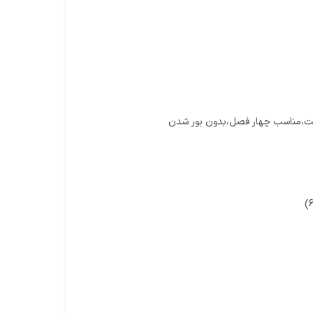
رفت،مناسب چهار فصل،بدون بور شدن