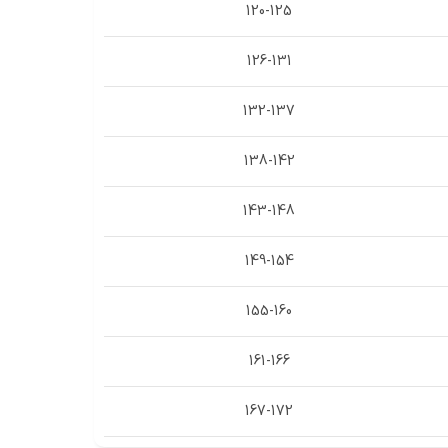
120-125
126-131
132-137
138-142
143-148
149-154
155-160
161-166
167-172