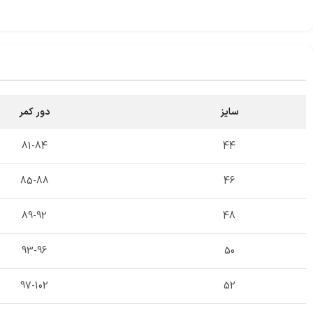
سایز
دور کمر
81-84
44
85-88
46
89-92
48
93-96
50
97-102
52