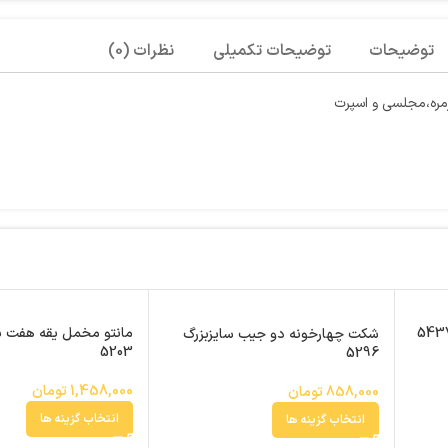
توضیحات
توضیحات تکمیلی
نظرات (0)
زمره،مجلسی و اسپرت
مانتو مخمل یقه هفت س
شکت چهارخونه دو جیب سایزبزرگ
5203
5296
1,458,000
تومان
858,000
تومان
انتخاب گزینه ها
انتخاب گزینه ها