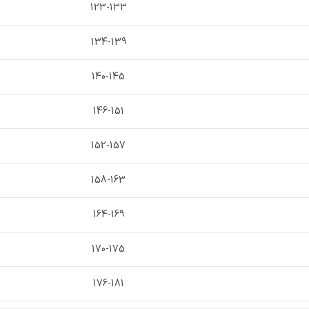
123-133
134-139
140-145
146-151
152-157
158-163
164-169
170-175
176-181