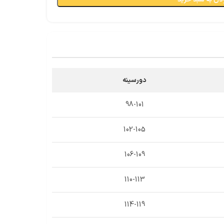
دورسینه
98-101
102-105
106-109
110-113
114-119