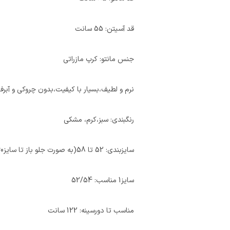
قد آسیتن: 55 سانت
جنس مانتو: کرپ مازراتی
نرم و لطیف،بسیار با کیفیت،بدون چروکی و آب
رنگبندی: سبز،کرم، مشکی
سایزبندی: 52 تا 58(به صورت جلو باز تا سایز60)
سایز1 مناسب: 52/54
مناسب تا دورسینه: 122 سانت