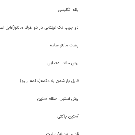
یقه انگلیسی
دو جیب تک فیلتابی در دو طرف مانتو(قابل است
پشت مانتو ساده
برش مانتو: عصایی
قابل باز شدن با: دکمه(دکمه از رو)
برش آستین: حلقه آستین
آستین پاکتی
قد مانتو: 85 سانت