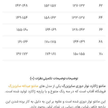
143-148
152-157
127-132
62
149-154
158-163
133-137
64
155-160
164-169
138-143
66
161-166
170-175
144-149
68
167-172
176-181
150-155
70
توضیحات
توضیحات تکمیلی
نظرات (0)
مانتو ژاکارد نوار دوزی سایزبزرگ
یکی از مدل های
مانتو عیدانه سایزبزرگ
فروشگاه آفتاب است که در سه رنگ متنوع و با پارچه ژاکارد تولید شده است.
این مانتو نوار دوزی شده است و علاوه بر این به دلیل به کار برده شدن این
پارچه خاص شاین های زیبایی در نمای لباس وجود دارد.