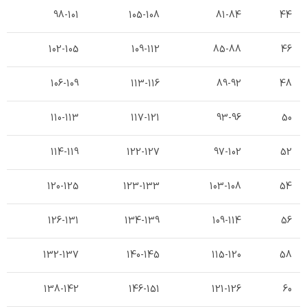
98-101
105-108
81-84
44
102-105
109-112
85-88
46
106-109
113-116
89-92
48
110-113
117-121
93-96
50
114-119
122-127
97-102
52
120-125
123-133
103-108
54
126-131
134-139
109-114
56
132-137
140-145
115-120
58
138-142
146-151
121-126
60