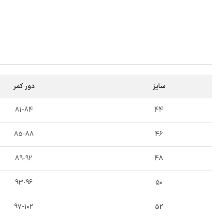
سایز
دور کمر
81-84
44
85-88
46
89-92
48
93-96
50
97-102
52