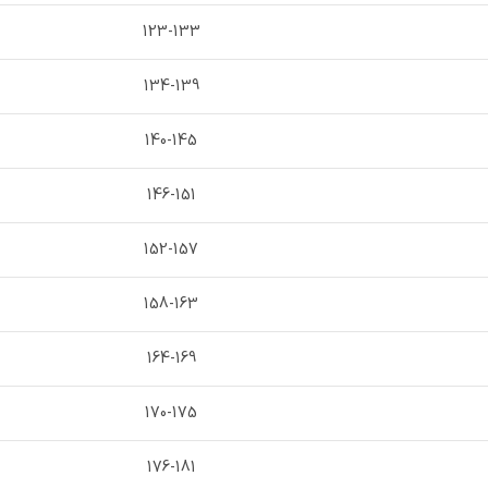
123-133
134-139
140-145
146-151
152-157
158-163
164-169
170-175
176-181