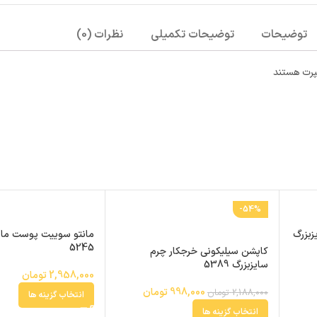
توضیحات
توضیحات تکمیلی
نظرات (0)
سپرت هستند
-54%
زبزرگ
مانتو سوییت پوست مار
5245
کاپشن سیلیکونی خرجکار چرم
سایزبزرگ 5389
2,958,000
تومان
998,000
تومان
2,188,000
تومان
انتخاب گزینه ها
انتخاب گزینه ها