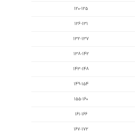
120-125
126-131
132-137
138-142
143-148
149-154
155-160
161-166
167-172