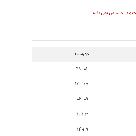
ت و در دسترس نمی باشد.
دورسینه
98-101
102-105
106-109
110-113
114-119