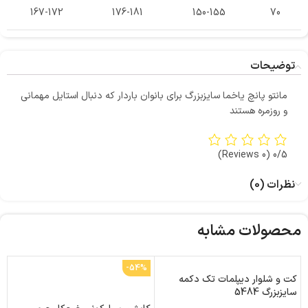
167-172
176-181
150-155
70
توضیحات
مانتو پانچ یاخما سایزبزرگ برای بانوان باردار که دنبال استایل مهمانی
و روزمره هستند
(0 Reviews)
0/5
نظرات (0)
محصولات مشابه
-54%
کت و شلوار دیپلمات تک دکمه
ما
سایزبزرگ 5484
0