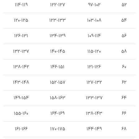
114-119
122-127
97-102
52
120-125
123-133
103-108
54
126-131
134-139
109-114
56
132-137
140-145
115-120
58
138-142
146-151
121-126
60
143-148
152-157
127-132
62
149-154
158-163
133-137
64
155-160
164-169
138-143
66
161-166
170-175
144-149
68