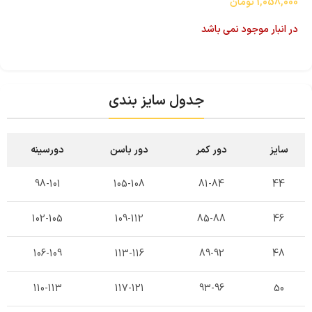
1,058,000
تومان
در انبار موجود نمی باشد
جدول سایز بندی
سایز
دور کمر
دور باسن
دورسینه
98-101
105-108
81-84
44
102-105
109-112
85-88
46
106-109
113-116
89-92
48
110-113
117-121
93-96
50