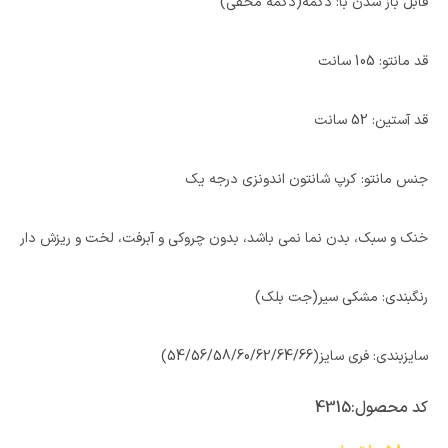
قابل باز شدن با: دکمه(دکمه مخفی)
قد مانتو: 105 سانت
قد آستین: 52 سانت
جنس مانتو: کرپ شانتون اندونزی درجه یک
خنک و سبک، بدن نما نمی باشد، بدون چروکی و آبرفت، لخت و ریزش دار
رنگبندی: مشکی سیر(جت بلک)
سایزبندی: فری سایز(54/56/58/60/62/64/66)
کد محصول:
4315