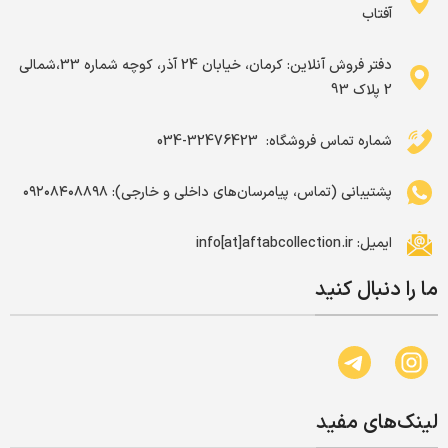
آفتاب
دفتر فروش آنلاین: کرمان، خیابان 24 آذر، کوچه شماره 33،شمالی
2 پلاک 93
شماره تماس فروشگاه: ‌ 32476423-034
پشتیبانی (تماس، پیامرسان‌های داخلی و خارجی): ۰۹۲۰۸۴۰۸۸۹۸
ایمیل: info[at]aftabcollection.ir
ما را دنبال کنید
لینک‌های مفید