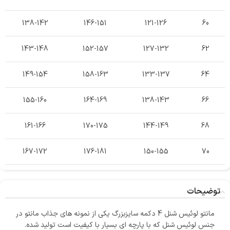
138-142
146-151
121-126
60
143-148
152-157
127-132
62
149-154
158-163
133-137
64
155-160
164-169
138-143
66
161-166
170-175
144-149
68
167-172
176-181
150-155
70
توضیحات
مانتو لوئیس شنل 4 دکمه سایزبزرگ یکی از نمونه های جذاب مانتو در
جنس لوئیس شنل که با پارچه ای بسیار با کیفیت است تولید شده.