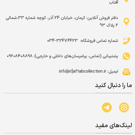
آفتاب
دفتر فروش آنلاین: کرمان، خیابان 24 آذر، کوچه شماره 33،شمالی
2 پلاک 93
شماره تماس فروشگاه: ‌ 32476423-034
پشتیبانی (تماس، پیامرسان‌های داخلی و خارجی): ۰۹۲۰۸۴۰۸۸۹۸
ایمیل: info[at]aftabcollection.ir
ما را دنبال کنید
لینک‌های مفید