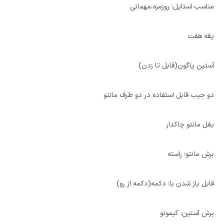
مناسب استایل: روزمره،مهمانی
یقه هفت
آستین پاگون(قابل تا زدن)
دو جیب قابل استفاده در دو طرف مانتو
بغل مانتو چاکدار
برش مانتو: راسته
قابل باز شدن با: دکمه(دکمه از رو)
برش آستین: کیمونو