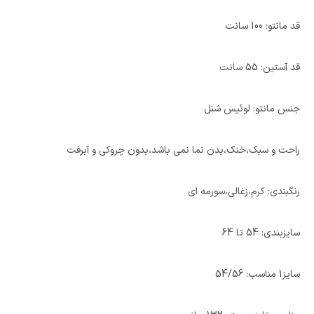
قد مانتو: 100 سانت
قد آستین: 55 سانت
جنس مانتو: لوئیس شنل
راحت و سبک،خنک،بدن نما نمی باشد،بدون چروکی و آبرفت
رنگبندی: کرم،زغالی،سورمه ای
سایزبندی: 54 تا 64
سایز1 مناسب: 54/56