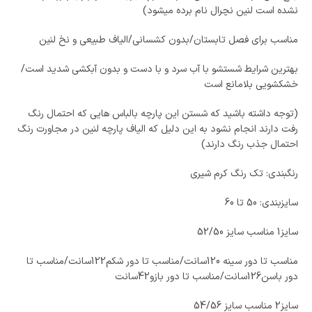
نشده است لنین نچرال نام برده میشود)
مناسب برای فصل تابستان/بدون کشسانی/الیاف طبیعی و نخ لنین
بهترین شرایط شستشو با آب سرد و با دست و بدون آبکشی شدید است/
خشکشویی بلامانع است
(توجه داشته باشید که شستن این پارچه بالباس هایی که احتمال رنگ
رفت دارند انجام نشود به این دلیل که الیاف پارچه لنین در مجاورت رنگ
احتمال جذب رنگ دارند)
رنگبندی: تک رنگ کرم شیری
سایزبندی: 50 تا 60
سایز1 مناسب سایز 52/50
مناسب تا دور سینه 120سانت/مناسب تا دور شکم122سانت/مناسب تا
دور باسن126سانت/مناسب تا دور بازو42سانت
سایز2 مناسب سایز 54/56