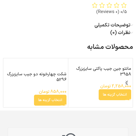
(0 Reviews)
0/5
توضیحات تکمیلی
نظرات (0)
محصولات مشابه
ما
مانتو جین جیب پاکتی سایزبزرگ
شکت چهارخونه دو جیب سایزبزرگ
3958
5296
0
2,258,000
تومان
858,000
تومان
انتخاب گزینه ها
انتخاب گزینه ها