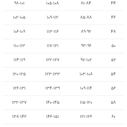
98-101
105-108
81-84
44
102-105
109-112
85-88
46
106-109
113-116
89-92
48
110-113
117-121
93-96
50
114-119
122-127
97-102
52
120-125
123-133
103-108
54
126-131
134-139
109-114
56
132-137
140-145
115-120
58
138-142
146-151
121-126
60