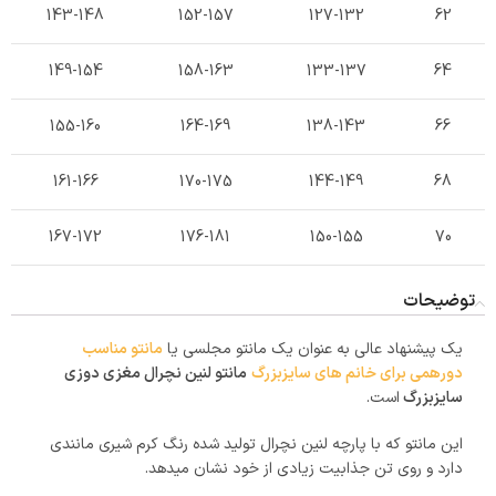
143-148
152-157
127-132
62
149-154
158-163
133-137
64
155-160
164-169
138-143
66
161-166
170-175
144-149
68
167-172
176-181
150-155
70
توضیحات
یک پیشنهاد عالی به عنوان یک مانتو مجلسی یا
مانتو مناسب
دورهمی برای خانم های سایزبزرگ
مانتو لنین نچرال مغزی دوزی
سایزبزرگ
است.
این مانتو که با پارچه لنین نچرال تولید شده رنگ کرم شیری مانندی
دارد و روی تن جذابیت زیادی از خود نشان میدهد.