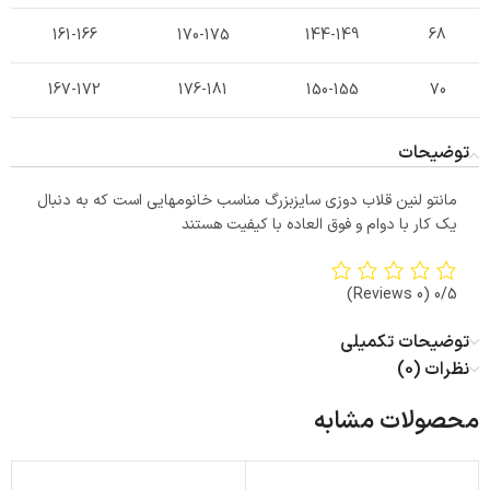
161-166
170-175
144-149
68
167-172
176-181
150-155
70
توضیحات
مانتو لنین قلاب دوزی سایزبزرگ مناسب خانومهایی است که به دنبال
یک کار با دوام و فوق العاده با کیفیت هستند
(0 Reviews)
0/5
توضیحات تکمیلی
نظرات (0)
محصولات مشابه