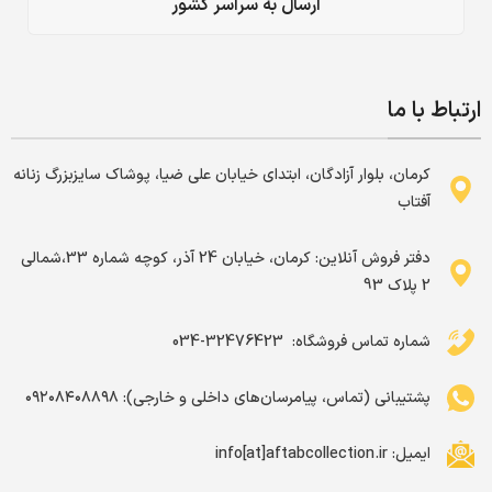
ارسال به سراسر کشور
ارتباط با ما
کرمان، بلوار آزادگان، ابتدای خیابان علی ضیا، پوشاک سایزبزرگ زنانه
آفتاب
دفتر فروش آنلاین: کرمان، خیابان 24 آذر، کوچه شماره 33،شمالی
2 پلاک 93
شماره تماس فروشگاه: ‌ 32476423-034
پشتیبانی (تماس، پیامرسان‌های داخلی و خارجی): ۰۹۲۰۸۴۰۸۸۹۸
ایمیل: info[at]aftabcollection.ir