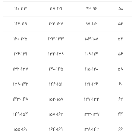
110-113
117-121
93-96
50
114-119
122-127
97-102
52
120-125
123-133
103-108
54
126-131
134-139
109-114
56
132-137
140-145
115-120
58
138-142
146-151
121-126
60
143-148
152-157
127-132
62
149-154
158-163
133-137
64
155-160
164-169
138-143
66