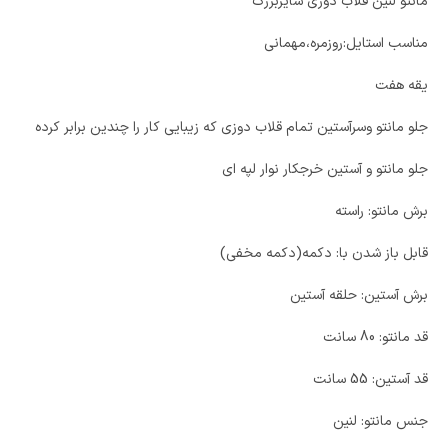
مانتو لنین قلاب دوزی سایزبزرگ
مناسب استایل:روزمره،مهمانی
یقه هفت
جلو مانتو وسرآستین تمام قلاب دوزی که زیبایی کار را چندین برابر کرده
جلو مانتو و آستین خرجکار نوار لپه ای
برش مانتو: راسته
قابل باز شدن با: دکمه(دکمه مخفی)
برش آستین: حلقه آستین
قد مانتو: 80 سانت
قد آستین: 55 سانت
جنس مانتو: لنین