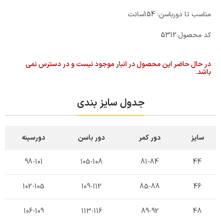
مناسب تا دورباسن: 154سانت
کد محصول:
5312
در حال حاضر این محصول در انبار موجود نیست و در دسترس نمی
باشد.
جدول سایز بندی
سایز
دور کمر
دور باسن
دورسینه
98-101
105-108
81-84
44
102-105
109-112
85-88
46
106-109
113-116
89-92
48