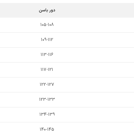
دور باسن
105-108
109-112
113-116
117-121
122-127
123-133
134-139
140-145