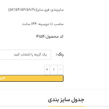
سایزبندی: فری سایز(52/54/56/58/60)
مناسب تا دورسینه: 144 سانت
کد محصول:
4154
رنگ
افزو
جدول سایز بندی