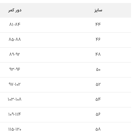
سایز
دور کمر
81-84
44
85-88
46
89-92
48
93-96
50
97-102
52
103-108
54
109-114
56
115-120
58