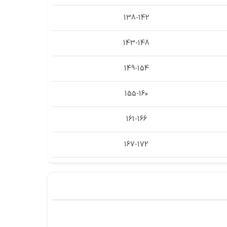
138-142
143-148
149-154
155-160
161-166
167-172