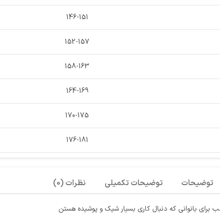
146-151
152-157
158-163
164-169
170-175
176-181
توضیحات
توضیحات تکمیلی
نظرات (0)
ب برای بانوانی که دنبال کاری بسیار شیک و پوشیده هستن