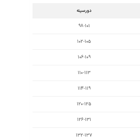
دورسینه
98-101
102-105
106-109
110-113
114-119
120-125
126-131
132-137