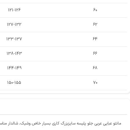
121-126
60
127-132
62
133-137
64
138-143
66
144-149
68
150-155
70
مانتو عبایی عربی جلو پلیسه سایزبزرگ کاری بسیار خاص وشیک، شالدار مناس