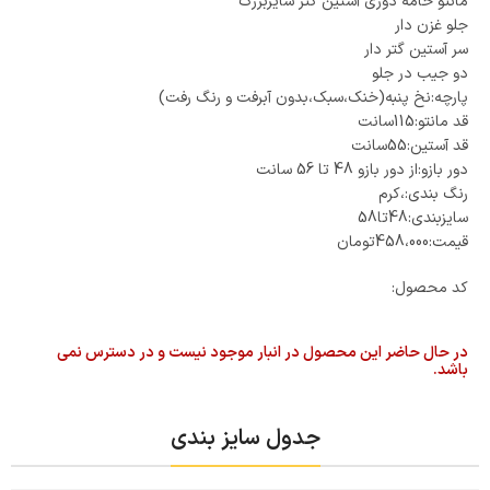
مانتو خامه دوزی آستین گتر سایزبزرگ
جلو غزن دار
سر آستین گتر دار
دو جیب در جلو
پارچه:نخ پنبه(خنک،سبک،بدون آبرفت و رنگ رفت)
قد مانتو:115سانت
قد آستین:55سانت
دور بازو:از دور بازو 48 تا 56 سانت
رنگ بندی:،کرم
سایزبندی:48تا58
قیمت:458،000تومان
کد محصول:
در حال حاضر این محصول در انبار موجود نیست و در دسترس نمی
باشد.
جدول سایز بندی