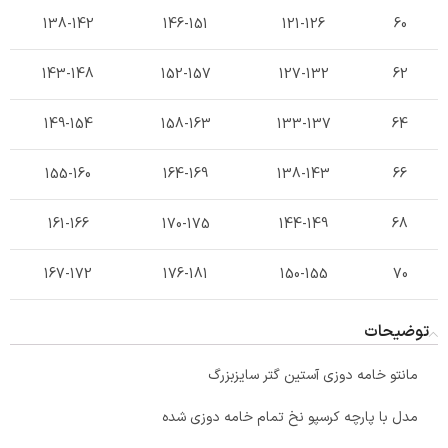
138-142
146-151
121-126
60
143-148
152-157
127-132
62
149-154
158-163
133-137
64
155-160
164-169
138-143
66
161-166
170-175
144-149
68
167-172
176-181
150-155
70
توضیحات
مانتو خامه دوزی آستین گتر سایزبزرگ
مدل با پارچه کرسپو نخ تمام خامه دوزی شده