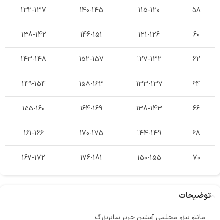
132-137
140-145
115-120
58
138-142
146-151
121-126
60
143-148
152-157
127-132
62
149-154
158-163
133-137
64
155-160
164-169
138-143
66
161-166
170-175
144-149
68
167-172
176-181
150-155
70
توضیحات
مانتو بیزو مجلسی آستین حریر سایزبزرگ