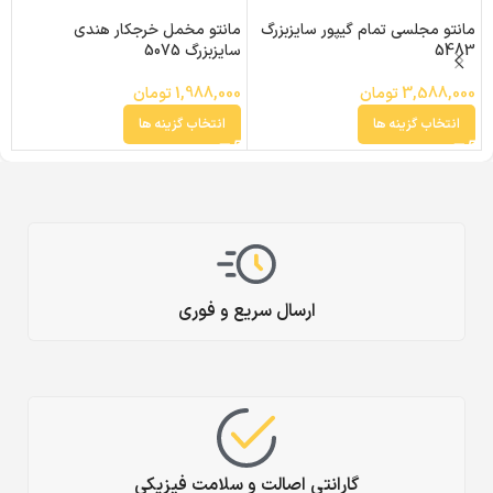
مانتو مجلسی تمام گیپور سایزبزرگ
مانتو مخمل خرجکار هندی
م
5483
سایزبزرگ 5075
سا
3,588,000
تومان
1,988,000
تومان
0
انتخاب گزینه ها
انتخاب گزینه ها
ارسال سریع و فوری
گارانتی اصالت و سلامت فیزیکی