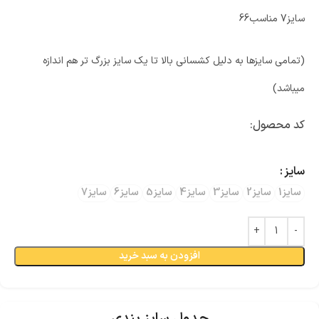
سایز7 مناسب66
(تمامی سایزها به دلیل کشسانی بالا تا یک سایز بزرگ تر هم اندازه
میباشد)
کد محصول:
سایز
سایز1
سایز2
سایز3
سایز4
سایز5
سایز6
سایز7
افزودن به سبد خرید
جدول سایز بندی