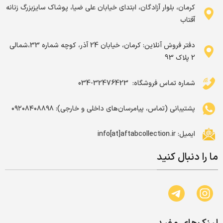
کرمان، بلوار آزادگان، ابتدای خیابان علی ضیا، پوشاک سایزبزرگ زنانه
آفتاب
دفتر فروش آنلاین: کرمان، خیابان 24 آذر، کوچه شماره 33،شمالی
2 پلاک 93
شماره تماس فروشگاه: ‌ 32476423-034
پشتیبانی (تماس، پیامرسان‌های داخلی و خارجی): ۰۹۲۰۸۴۰۸۸۹۸
ایمیل: info[at]aftabcollection.ir
ما را دنبال کنید