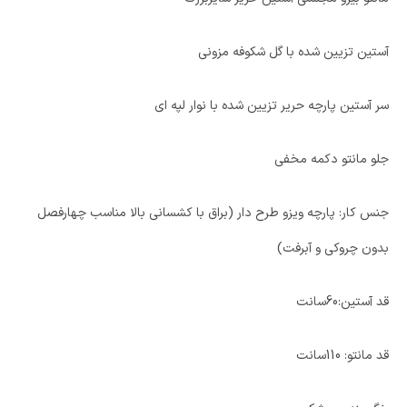
آستین تزیین شده با گل شکوفه مزونی
سر آستین پارچه حریر تزیین شده با نوار لپه ای
جلو مانتو دکمه مخفی
جنس کار: پارچه ویزو طرح دار (براق با کشسانی بالا مناسب چهارفصل
بدون چروکی و آبرفت)
قد آستین:60سانت
قد مانتو: 110سانت