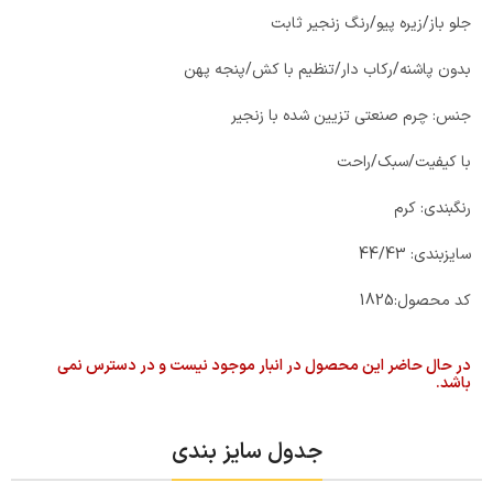
جلو باز/زیره پیو/رنگ زنجیر ثابت
بدون پاشنه/رکاب دار/تنظیم با کش/پنجه پهن
جنس: چرم صنعتی تزیین شده با زنجیر
با کیفیت/سبک/راحت
رنگبندی: کرم
سایزبندی: 44/43
کد محصول:
1825
در حال حاضر این محصول در انبار موجود نیست و در دسترس نمی
باشد.
جدول سایز بندی