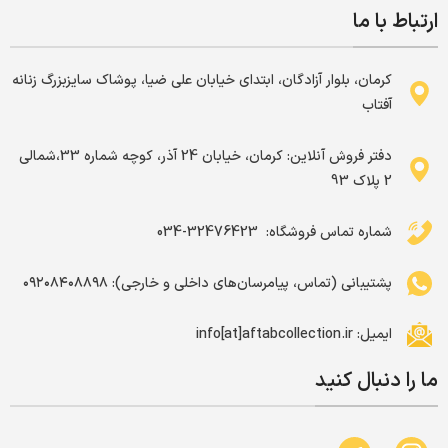
ارتباط با ما
کرمان، بلوار آزادگان، ابتدای خیابان علی ضیا، پوشاک سایزبزرگ زنانه
آفتاب
دفتر فروش آنلاین: کرمان، خیابان 24 آذر، کوچه شماره 33،شمالی
2 پلاک 93
شماره تماس فروشگاه: ‌ 32476423-034
پشتیبانی (تماس، پیامرسان‌های داخلی و خارجی): ۰۹۲۰۸۴۰۸۸۹۸
ایمیل: info[at]aftabcollection.ir
ما را دنبال کنید