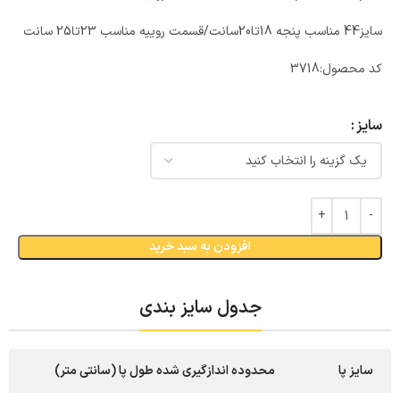
سایز44 مناسب پنجه 18تا20سانت/قسمت روییه مناسب 23تا25 سانت
کد محصول:
3718
سایز
افزودن به سبد خرید
جدول سایز بندی
سایز پا
محدوده اندازگیری شده طول پا (سانتی متر)