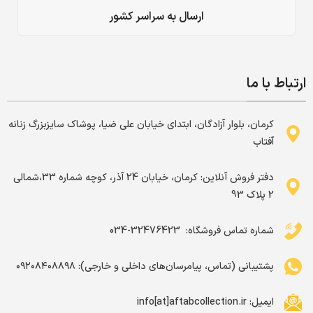
ارسال به سراسر کشور
ارتباط با ما
کرمان، بلوار آزادگان، ابتدای خیابان علی ضیا، پوشاک سایزبزرگ زنانه
آفتاب
دفتر فروش آنلاین: کرمان، خیابان 24 آذر، کوچه شماره 33،شمالی
2 پلاک 93
شماره تماس فروشگاه: ‌ 32476423-034
پشتیبانی (تماس، پیامرسان‌های داخلی و خارجی): ۰۹۲۰۸۴۰۸۸۹۸
ایمیل: info[at]aftabcollection.ir