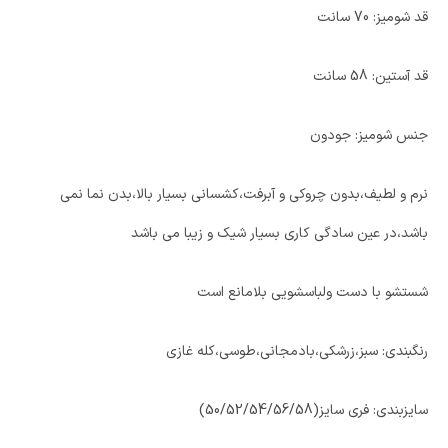
قد شومیز: 70 سانت
قد آستین: 58 سانت
جنس شومیز: جودون
نرم و لطیف،بدون چروکی و آبرفت،کشسانی بسیار بالا،بدن نما نمی
باشد،در عین سادگی کاری بسیار شیک و زیبا می باشد
شستشو با دست ولباسشویی بلامانع است
رنگبندی: سبز،زرشکی،بادمجانی،طوسی،کله غازی
سایزبندی: فری سایز(50/52/54/56/58)