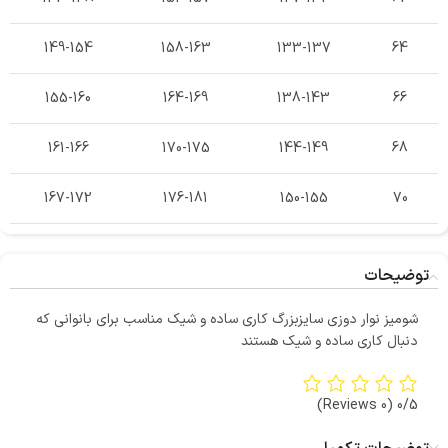
149-154
158-163
133-137
64
155-160
164-169
138-143
66
161-166
170-175
144-149
68
167-172
176-181
150-155
70
توضیحات
شومیز نوار دوزی سایزبزرگ کاری ساده و شیک مناسب برای بانوانی که
دنبال کاری ساده و شیک هستند
(0 Reviews)
0/5