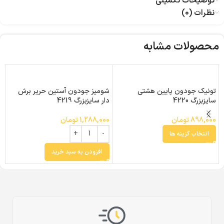
توضیحات تکمیلی
نظرات (0)
محصولات مشابه
تونیک جودون پایین هشتی
شومیز جودون آستین حریر برش
شو
سایزبزرگ 4220
دار سایزبزرگ 4219
2
898,000
تومان
1,288,000
تومان
0
انتخاب گزینه ها
افزودن به سبد خرید