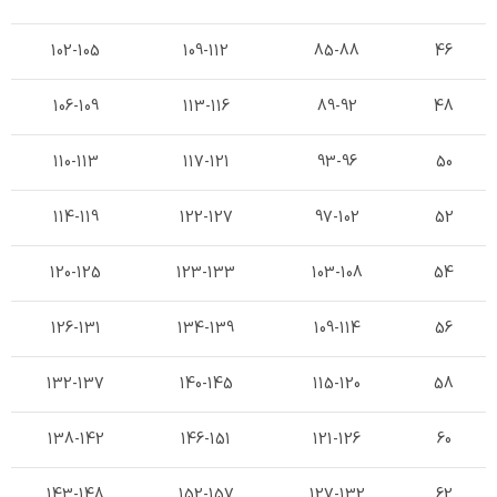
102-105
109-112
85-88
46
106-109
113-116
89-92
48
110-113
117-121
93-96
50
114-119
122-127
97-102
52
120-125
123-133
103-108
54
126-131
134-139
109-114
56
132-137
140-145
115-120
58
138-142
146-151
121-126
60
143-148
152-157
127-132
62