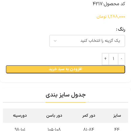
کد محصول:
4217
1,288,000
تومان
رنگ
افزودن به سبد خرید
جدول سایز بندی
سایز
دور کمر
دور باسن
دورسینه
98-101
105-108
81-84
44