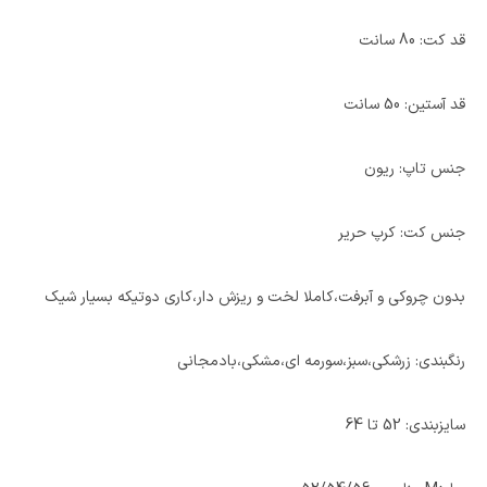
قد کت: 80 سانت
قد آستین: 50 سانت
جنس تاپ: ریون
جنس کت: کرپ حریر
بدون چروکی و آبرفت،کاملا لخت و ریزش دار،کاری دوتیکه بسیار شیک
رنگبندی: زرشکی،سبز،سورمه ای،مشکی،بادمجانی
سایزبندی: 52 تا 64