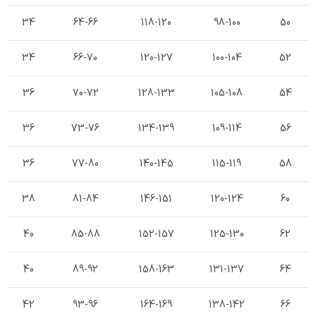
34
64-66
118-120
98-100
50
34
66-70
120-127
100-104
52
36
70-72
128-133
105-108
54
36
73-76
134-139
109-114
56
36
77-80
140-145
115-119
58
38
81-84
146-151
120-124
60
40
85-88
152-157
125-130
62
40
89-92
158-163
131-137
64
42
93-96
164-169
138-142
66