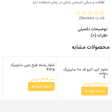
لطافت و سبکی احساس راحتی در زمان استفاده دارد.
(0 Reviews)
0/5
توضیحات تکمیلی
نظرات (0)
محصولات مشابه
شلوار راسته طرح جین سایزبزرگ
ش
شلوار کرپ کنزو قد 100 سایزبزرگ
4135
بز
3630
1,478,000
تومان
0
2,258,000
تومان
انتخاب گزینه ها
انتخاب گزینه ها