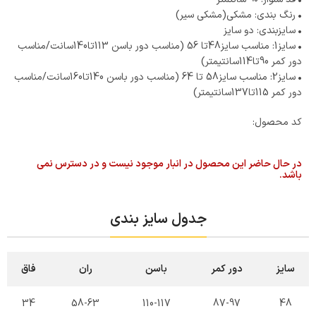
•
رنگ بندی: مشکی(مشکی سیر)
•
سایزبندی: دو سایز
•
سایز1: مناسب سایز48تا 56 (مناسب دور باسن 113تا140سانت/مناسب
دور کمر 90تا114سانتیمتر)
•
سایز2: مناسب سایز58 تا 64 (مناسب دور باسن 140تا160سانت/مناسب
دور کمر 115تا137سانتیمتر)
کد محصول:
در حال حاضر این محصول در انبار موجود نیست و در دسترس نمی
باشد.
جدول سایز بندی
سایز
دور کمر
باسن
ران
فاق
34
58-63
110-117
87-97
48