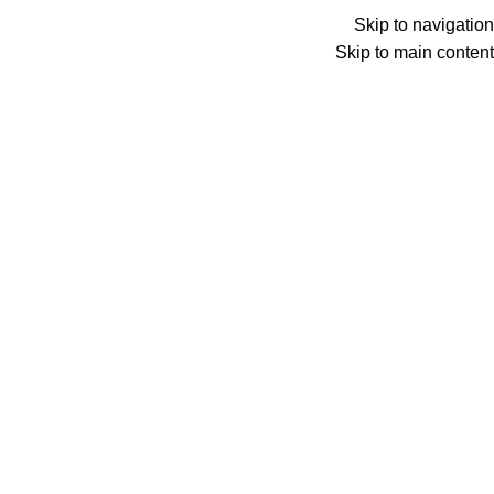
Skip to navigation
Skip to main content
جستجو
پشتیبانی:
۰۹۲۰۸۴۰۸۸۹۸
0
محصول
دسته بندی‌ها
صفحه اصلی
راهنمای سایزبندی
مقالات
درباره ما
تماس با ما
0
محصول
0
خانه
شلوار سایزبزرگ زنانه
شلوار دمپا کتان بنگال سایزبزرگ 5723