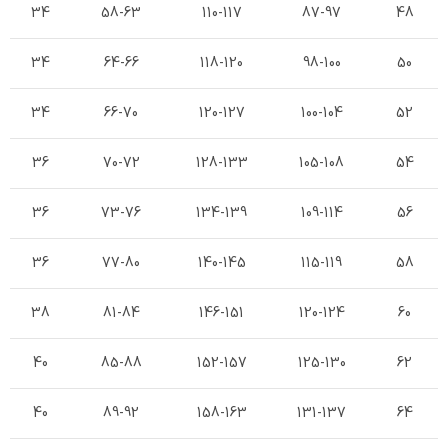
34
58-63
110-117
87-97
48
34
64-66
118-120
98-100
50
34
66-70
120-127
100-104
52
36
70-72
128-133
105-108
54
36
73-76
134-139
109-114
56
36
77-80
140-145
115-119
58
38
81-84
146-151
120-124
60
40
85-88
152-157
125-130
62
40
89-92
158-163
131-137
64