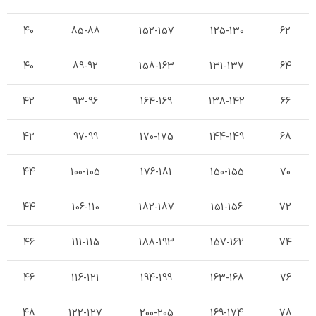
40
85-88
152-157
125-130
62
40
89-92
158-163
131-137
64
42
93-96
164-169
138-142
66
42
97-99
170-175
144-149
68
44
100-105
176-181
150-155
70
44
106-110
182-187
151-156
72
46
111-115
188-193
157-162
74
46
116-121
194-199
163-168
76
48
122-127
200-205
169-174
78