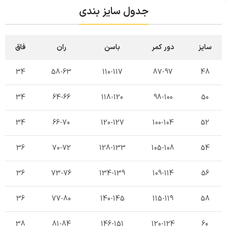
جدول سایز بندی
سایز
دور کمر
باسن
ران
فاق
34
58-63
110-117
87-97
48
34
64-66
118-120
98-100
50
34
66-70
120-127
100-104
52
36
70-72
128-133
105-108
54
36
73-76
134-139
109-114
56
36
77-80
140-145
115-119
58
38
81-84
146-151
120-124
60