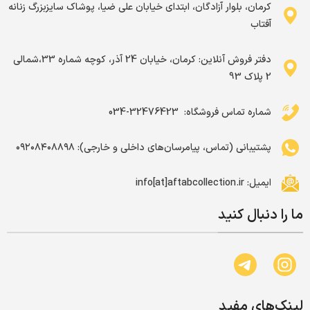
کرمان، بلوار آزادگان، ابتدای خیابان علی ضیا، پوشاک سایزبزرگ زنانه
آفتاب
دفتر فروش آنلاین: کرمان، خیابان 24 آذر، کوچه شماره 33،شمالی
2 پلاک 93
شماره تماس فروشگاه: ‌ 32476423-034
پشتیبانی (تماس، پیامرسان‌های داخلی و خارجی): ۰۹۲۰۸۴۰۸۸۹۸
ایمیل: info[at]aftabcollection.ir
ما را دنبال کنید
لینک‌های مفید