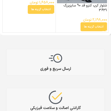
1,658,000
تومان
شلوار کرپ کنزو قد 90 سایزبزرگ
0
انتخاب گزینه ها
3631
2,198,000
تومان
انتخاب گزینه ها
ارسال سریع و فوری
گارانتی اصالت و سلامت فیزیکی