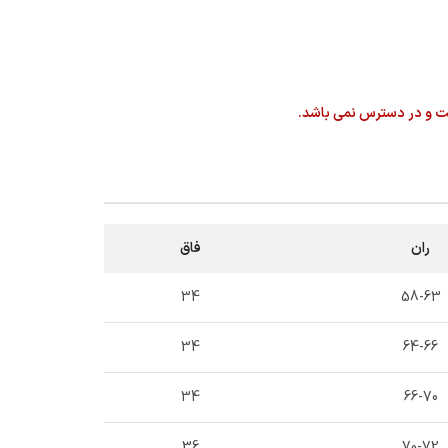
ت و در دسترس نمی باشد.
ران
فاق
34
58-63
34
64-66
34
66-70
36
70-72