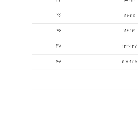
44
106-110
46
111-115
46
116-121
48
122-127
48
128-135