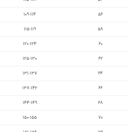
109-114
56
115-119
58
120-124
60
125-130
62
131-137
64
138-142
66
144-149
68
150-155
70