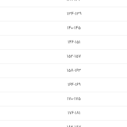
134-139
140-145
146-151
152-157
158-163
164-169
170-175
176-181