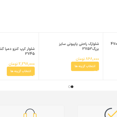
شلوارک راحتی پاپیونی سایز
شلوار کرپ کنزو دمپا گش
بزرگ3753
3745
868,000
تومان
2,298,000
تومان
انتخاب گزینه ها
انتخاب گزینه ها