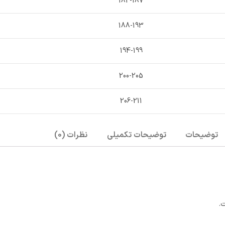
182-187
188-193
194-199
200-205
206-211
توضیحات
توضیحات تکمیلی
نظرات (0)
.