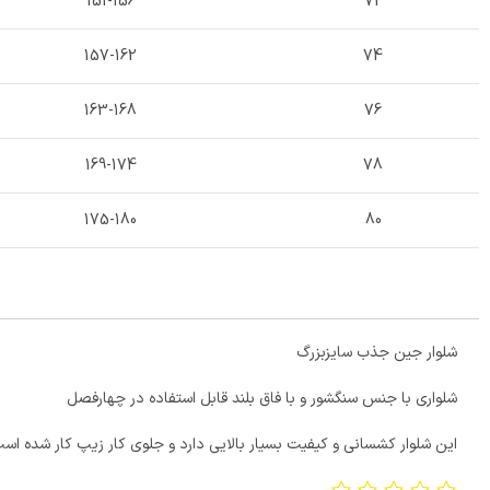
151-156
72
157-162
74
163-168
76
169-174
78
175-180
80
شلوار جین جذب سایزبزرگ
شلواری با جنس سنگشور و با فاق بلند قابل استفاده در چهارفصل
این شلوار کشسانی و کیفیت بسیار بالایی دارد و جلوی کار زیپ کار شده است