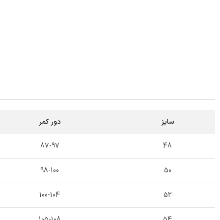
سایز
دور کمر
87-97
48
98-100
50
100-104
52
105-108
54