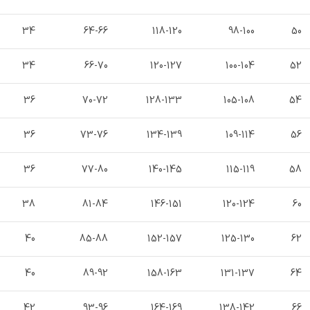
34
64-66
118-120
98-100
50
34
66-70
120-127
100-104
52
36
70-72
128-133
105-108
54
36
73-76
134-139
109-114
56
36
77-80
140-145
115-119
58
38
81-84
146-151
120-124
60
40
85-88
152-157
125-130
62
40
89-92
158-163
131-137
64
42
93-96
164-169
138-142
66