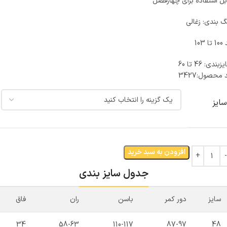
بل استفاده برای چهارفصل
گ بندی: زغالی
ا 103
بندی: 46 تا 60
 محصول:
3427
سایز
افزودن به سبد خرید
جدول سایز بندی
سایز
دور کمر
باسن
ران
فاق
34
58-63
110-117
87-97
48