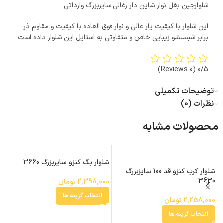
شلوارجین بغل نوار شاین دار زغالی سایزبزرگ وارداتی
این شلوار با کیقیت یار عالی و نوار فوق العاده با کیفیت و مقاوم ذر
برابر شبستشو زیبایی خاص و متفاوتی به استایل این شلوار داده است
(0 Reviews)
0/5
توضیحات تکمیلی
نظرات (0)
محصولات مشابه
شلوار بگ کنزو سایزبزرگ 3660
ش
شلوار کرپ کنزو قد 100 سایزبزرگ
1
3630
2,398,000
تومان
0
انتخاب گزینه ها
2,258,000
تومان
انتخاب گزینه ها