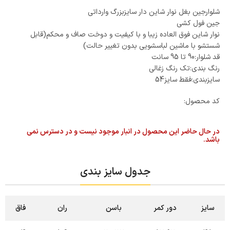
شلوارجین بغل نوار شاین دار سایزبزرگ وارداتی
جین فول کشی
نوار شاین فوق العاده زیبا و با کیفیت و دوخت صاف و محکم(قابل
شستشو با ماشین لباسشویی بدون تغییر حالت)
قد شلوار:90 تا 95 سانت
رنگ بندی:تک رنگ زغالی
سایزبندی:فقط سایز54
کد محصول:
در حال حاضر این محصول در انبار موجود نیست و در دسترس نمی
باشد.
جدول سایز بندی
سایز
دور کمر
باسن
ران
فاق