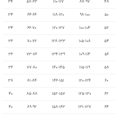
34
58-63
110-117
87-97
48
34
64-66
118-120
98-100
50
34
66-70
120-127
100-104
52
36
70-72
128-133
105-108
54
36
73-76
134-139
109-114
56
36
77-80
140-145
115-119
58
38
81-84
146-151
120-124
60
40
85-88
152-157
125-130
62
40
89-92
158-163
131-137
64