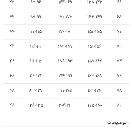
42
93-96
164-169
138-142
66
42
97-99
170-175
144-149
68
44
100-105
176-181
150-155
70
44
106-110
182-187
151-156
72
46
111-115
188-193
157-162
74
46
116-121
194-199
163-168
76
48
122-127
200-205
169-174
78
48
128-135
206-211
175-180
80
توضیحات