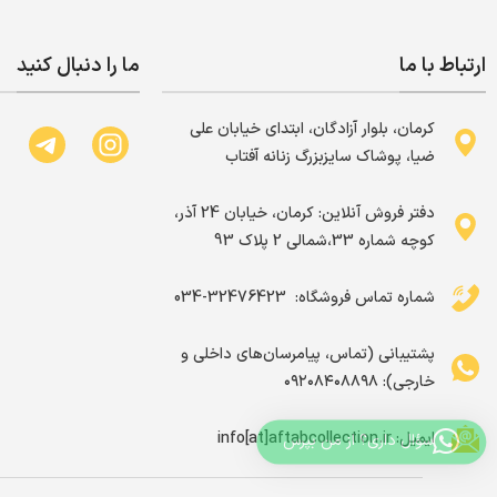
ارتباط با ما
ما را دنبال کنید
کرمان، بلوار آزادگان، ابتدای خیابان علی
ضیا، پوشاک سایزبزرگ زنانه آفتاب
دفتر فروش آنلاین: کرمان، خیابان 24 آذر،
کوچه شماره 33،شمالی 2 پلاک 93
شماره تماس فروشگاه: ‌ 32476423-034
پشتیبانی (تماس، پیامرسان‌های داخلی و
خارجی): ۰۹۲۰۸۴۰۸۸۹۸
ایمیل: info[at]aftabcollection.ir
سؤال داری؟ از من بپرس