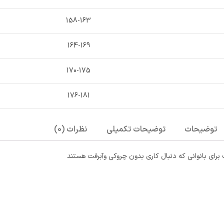
158-163
164-169
170-175
176-181
توضیحات
توضیحات تکمیلی
نظرات (0)