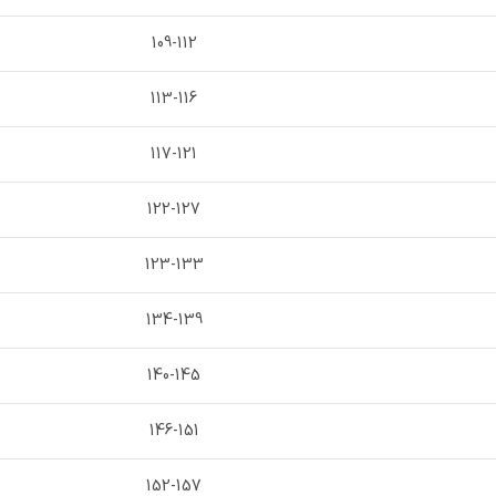
109-112
113-116
117-121
122-127
123-133
134-139
140-145
146-151
152-157