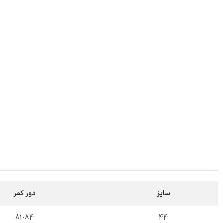
سایز
دور کمر
81-84
44