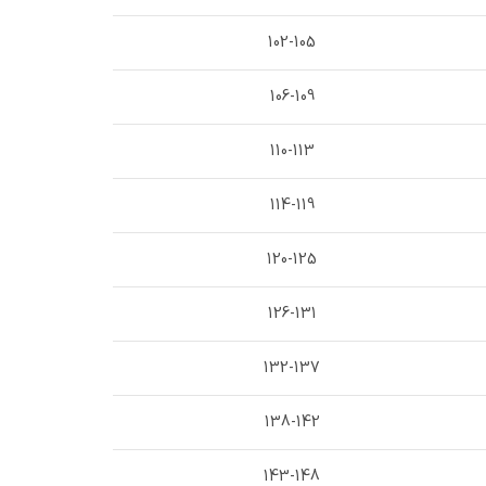
102-105
106-109
110-113
114-119
120-125
126-131
132-137
138-142
143-148