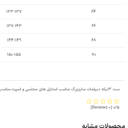
133-137
64
138-143
66
144-149
68
150-155
70
ست 3تیکه دیپلمات سایزبزرگ مناسب استایل های مجلسی و اسپرت،مناسب برای بانوانی که دنبال کاری بدون چروکی وآبرفت هستند
(0 Reviews)
0/5
محصولات مشابه