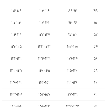
106-109
113-116
89-92
48
110-113
117-121
93-96
50
114-119
122-127
97-102
52
120-125
123-133
103-108
54
126-131
134-139
109-114
56
132-137
140-145
115-120
58
138-142
146-151
121-126
60
143-148
152-157
127-132
62
149-154
158-163
133-137
64