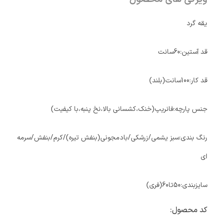
یقه گرد
قد آستین:60سانت
قد کار:100سانت(بلند)
جنس پارچه:فانریپ(خنک،کشسانی بالا،نخ پنبه،با کیفیت)
رنگ بندی:سبز یشمی/زرشکی/بادمجونی(بنفش تیره)/کرم/بنفش/سرمه
ای
سایزبندی:50تا60(فری)
کد محصول: