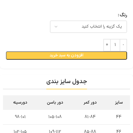
رنگ
افزودن به سبد خرید
جدول سایز بندی
سایز
دور کمر
دور باسن
دورسینه
98-101
105-108
81-84
44
102-105
109-112
85-88
46