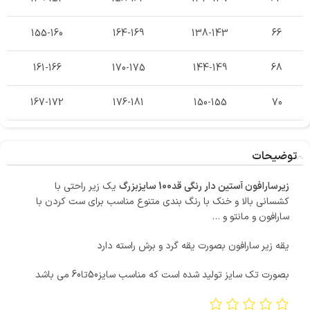
155-160
164-169
138-143
66
161-166
170-175
144-149
68
167-172
176-181
150-155
70
توضیحات
زیرسارافون آستین دار رنگی قد100 سایزبزرگ
یک زیر راحتی با
کشسانی بالا و خنک با رنگ بندی متنوع مناسب برای ست کردن با
سارافون و مانتو و …
یقه زیر سارافون بصورت یقه گرد و برش راسته دارد
بصورت تک سایز تولید شده است که مناسب سایز50تا60 می باشد