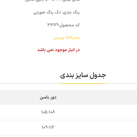
رنگ بندی: تک رنگ صورتی
کد محصول:
3389
188,000
تومان
در انبار موجود نمی باشد
جدول سایز بندی
دور باسن
105-108
109-112