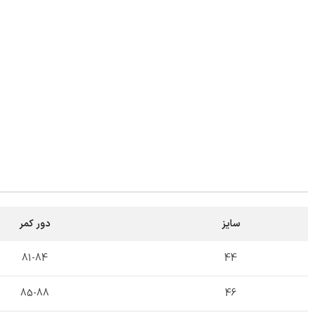
سایز
دور کمر
81-84
44
85-88
46