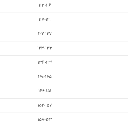
113-116
117-121
122-127
123-133
134-139
140-145
146-151
152-157
158-163