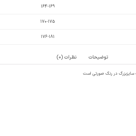
164-169
170-175
176-181
توضیحات
نظرات (0)
سایزبزرگ در رنگ صورتی است