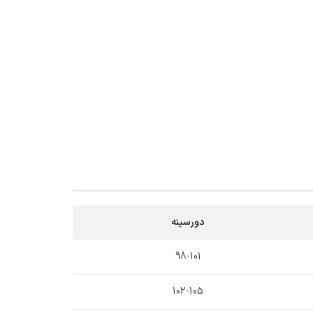
دورسینه
98-101
102-105