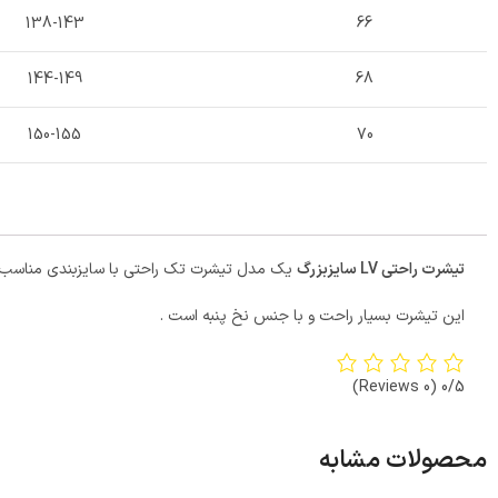
138-143
66
144-149
68
150-155
70
تیشرت راحتی LV سایزبزرگ
یک مدل تیشرت تک راحتی با سایزبندی مناسب 
این تیشرت بسیار راحت و با جنس نخ پنبه است .
(0 Reviews)
0/5
محصولات مشابه