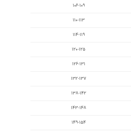
106-109
110-113
114-119
120-125
126-131
132-137
138-142
143-148
149-154