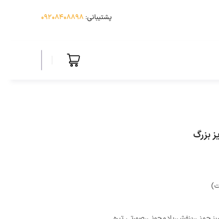
پشتیبانی:
۰۹۲۰۸۴۰۸۸۹۸
ز بزرگ
ت)
سبز چمنی،بنفش،بادمجونی،صورتی تیره