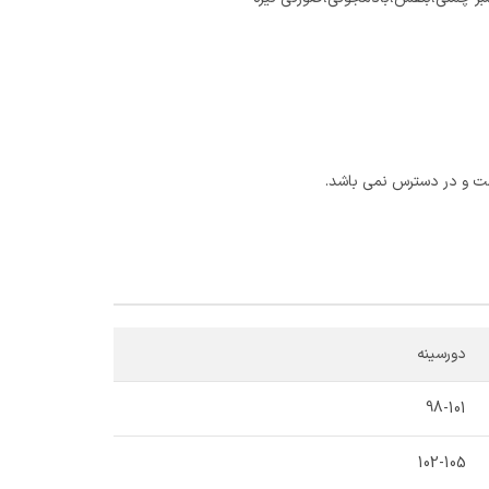
ت و در دسترس نمی باشد.
دورسینه
98-101
102-105