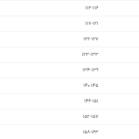
113-116
117-121
122-127
123-133
134-139
140-145
146-151
152-157
158-163