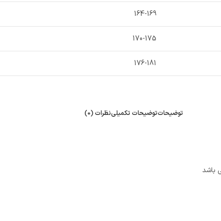
164-169
170-175
176-181
توضیحات
توضیحات تکمیلی
نظرات (0)
ی باشد