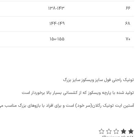
138-143
66
144-149
68
150-155
70
تونیک راحتی فول سایز ویسکوز سایز بزرگ
تولید شده با پارچه ویسکوز که از کشسانی بسیار بالا برخوردار است
آستین ایت تونیک رگلان(سر خود) است و برای افراد با بازوهای بزرگ مناسب م