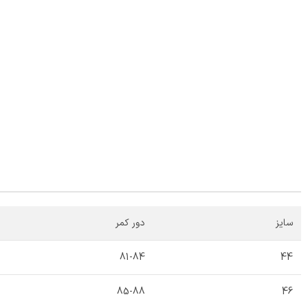
سایز
دور کمر
81-84
44
85-88
46