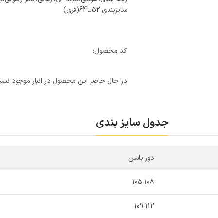
سایزبندی:52تا64(فری)
کد محصول:
در حال حاضر این محصول در انبار موجود نیس
جدول سایز بندی
دور باسن
105-108
109-112