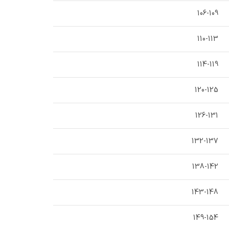
106-109
110-113
114-119
120-125
126-131
132-137
138-142
143-148
149-154