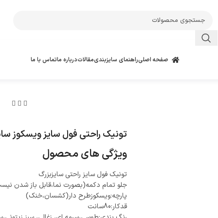
صفحه اصلی
راهنمای سایزبندی
مقالات
درباره ما
تماس با ما
تونیک راحتی فول سایز ویسکوز سای
ویژگی های محصول
تونیک فول سایز راحتی سایزبزرگ
جلو تمام دکمه(بصورت نما،قابل باز شدن نیس
پارچه:ویسکوزطرح دار(کشسان،خنک)
قدکار:80سانت
رنگ بندی:طوسی،سرمه ای، زغالی، سبز زیتونی،