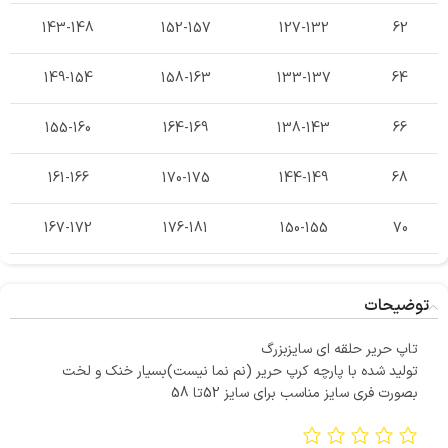
143-148
152-157
127-132
62
149-154
158-163
133-137
64
155-160
164-169
138-143
66
161-166
170-175
144-149
68
167-172
176-181
150-155
70
توضیحات
تاپ حریر حلقه ای سایزبزرگ
تولید شده با پارچه کرپ حریر (نم نما نیست)بسیار خنک و لخت
بصورت فری سایز مناسب برای سایز 52تا 58