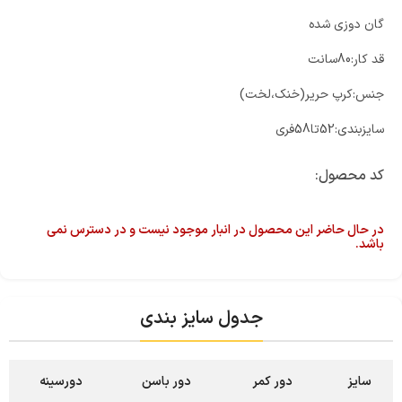
گان دوزی شده
قد کار:80سانت
جنس:کرپ حریر(خنک،لخت)
سایزبندی:52تا58فری
کد محصول:
در حال حاضر این محصول در انبار موجود نیست و در دسترس نمی
باشد.
جدول سایز بندی
سایز
دور کمر
دور باسن
دورسینه