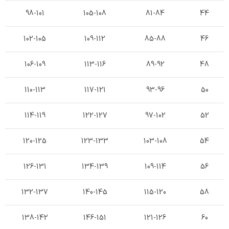
98-101
105-108
81-84
44
102-105
109-112
85-88
46
106-109
113-116
89-92
48
110-113
117-121
93-96
50
114-119
122-127
97-102
52
120-125
123-133
103-108
54
126-131
134-139
109-114
56
132-137
140-145
115-120
58
138-142
146-151
121-126
60