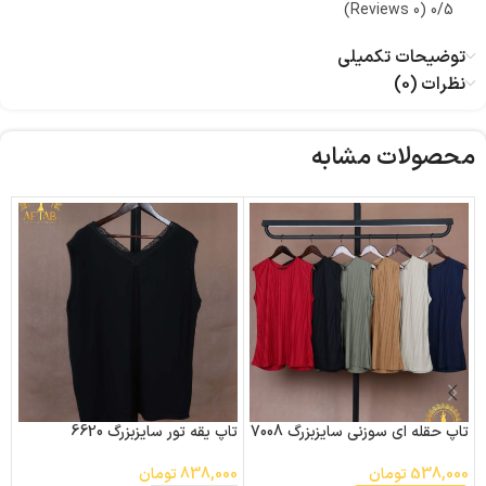
(0 Reviews)
0/5
توضیحات تکمیلی
نظرات (0)
محصولات مشابه
تاپ حقله ای سوزنی سایزبزرگ 7008
تاپ یقه تور سایزبزرگ 6620
ز
سا
538,000
تومان
838,000
تومان