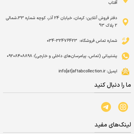
آفتاب
دفتر فروش آنلاین: کرمان، خیابان 24 آذر، کوچه شماره 33،شمالی
2 پلاک 93
شماره تماس فروشگاه: ‌ 32476423-034
پشتیبانی (تماس، پیامرسان‌های داخلی و خارجی): ۰۹۲۰۸۴۰۸۸۹۸
ایمیل: info[at]aftabcollection.ir
ما را دنبال کنید
لینک‌های مفید