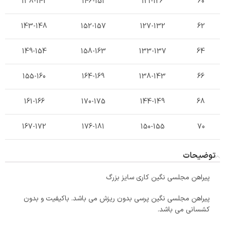
138-142
146-151
121-126
60
143-148
152-157
127-132
62
149-154
158-163
133-137
64
155-160
164-169
138-143
66
161-166
170-175
144-149
68
167-172
176-181
150-155
70
توضیحات
پیراهن مجلسی نگین کاری سایز بزرگ
پیراهن مجلسی نگین پرسی بدون ریزش می باشد. باکیفیت و بدون
کشسانی می باشد.