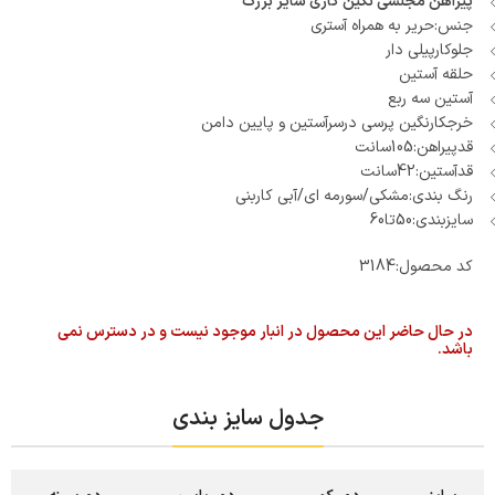
پیراهن مجلسی نگین کاری سایز بزرگ
جنس:حریر به همراه آستری
جلوکارپیلی دار
حلقه آستین
آستین سه ربع
خرجکارنگین پرسی درسرآستین و پایین دامن
قدپیراهن:105سانت
قدآستین:42سانت
رنگ بندی:مشکی/سورمه ای/آبی کاربنی
سایزبندی:50تا60
کد محصول:
3184
در حال حاضر این محصول در انبار موجود نیست و در دسترس نمی
باشد.
جدول سایز بندی