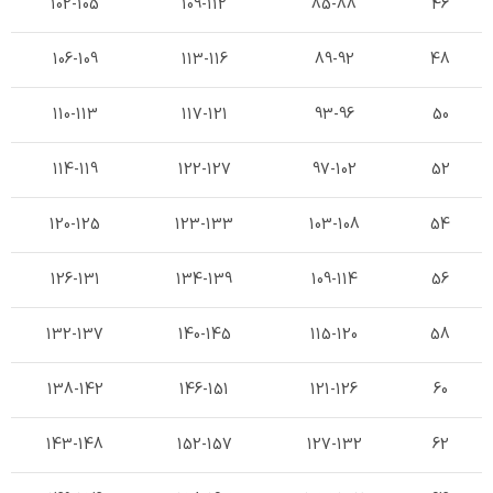
102-105
109-112
85-88
46
106-109
113-116
89-92
48
110-113
117-121
93-96
50
114-119
122-127
97-102
52
120-125
123-133
103-108
54
126-131
134-139
109-114
56
132-137
140-145
115-120
58
138-142
146-151
121-126
60
143-148
152-157
127-132
62