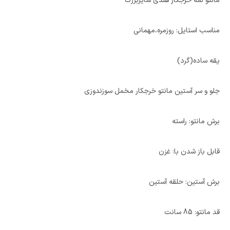
مانتو لمه خرجکار هندی سایزبزرگ
مناسب استایل: روزمره،مهمانی
یقه ساده(گرد)
جلو و سر آستین مانتو خرجکار مخمل سوزندوزی
برش مانتو: راسته
قابل باز شدن با: غزن
برش آستین: حلقه آستین
قد مانتو: 85 سانت