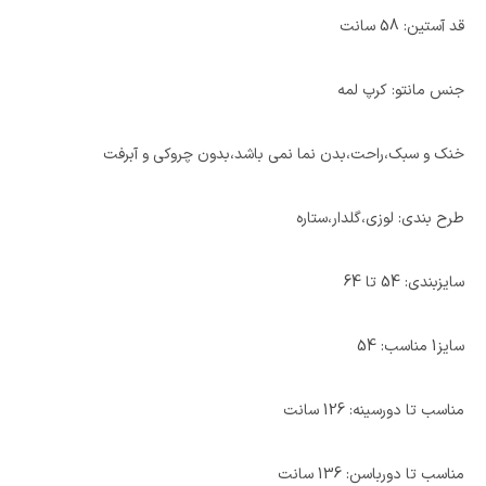
قد آستین: 58 سانت
جنس مانتو: کرپ لمه
خنک و سبک،راحت،بدن نما نمی باشد،بدون چروکی و آبرفت
طرح بندی: لوزی،گلدار،ستاره
سایزبندی: 54 تا 64
سایز1 مناسب: 54
مناسب تا دورسینه: 126 سانت
مناسب تا دورباسن: 136 سانت