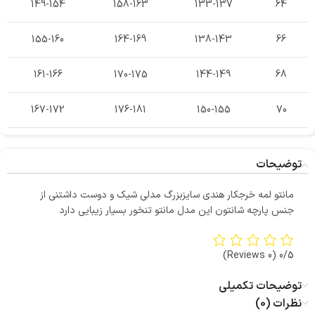
149-154
158-163
133-137
64
155-160
164-169
138-143
66
161-166
170-175
144-149
68
167-172
176-181
150-155
70
توضیحات
مانتو لمه خرجکار هندی سایزبزرگ مدلی شیک و دوست داشتنی از
جنس پارچه شانتون این مدل مانتو تنخور بسیار زیبایی دارد
(0 Reviews)
0/5
توضیحات تکمیلی
نظرات (0)