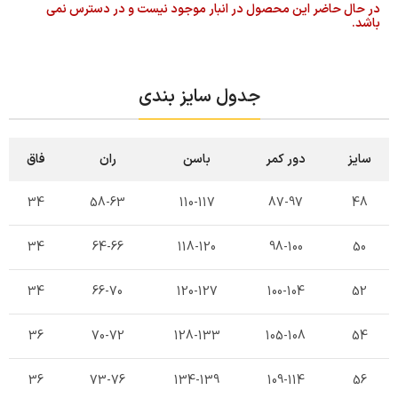
در حال حاضر این محصول در انبار موجود نیست و در دسترس نمی
باشد.
جدول سایز بندی
سایز
دور کمر
باسن
ران
فاق
34
58-63
110-117
87-97
48
34
64-66
118-120
98-100
50
34
66-70
120-127
100-104
52
36
70-72
128-133
105-108
54
36
73-76
134-139
109-114
56