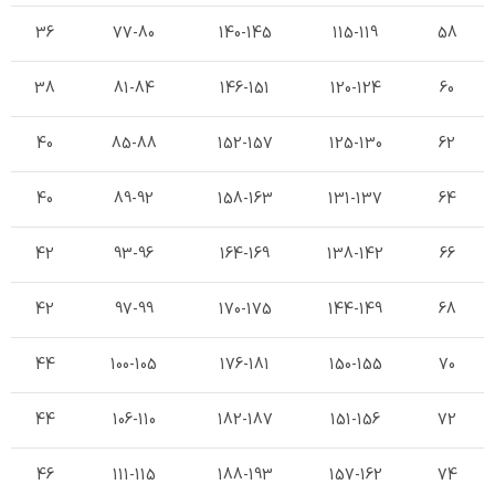
36
77-80
140-145
115-119
58
38
81-84
146-151
120-124
60
40
85-88
152-157
125-130
62
40
89-92
158-163
131-137
64
42
93-96
164-169
138-142
66
42
97-99
170-175
144-149
68
44
100-105
176-181
150-155
70
44
106-110
182-187
151-156
72
46
111-115
188-193
157-162
74