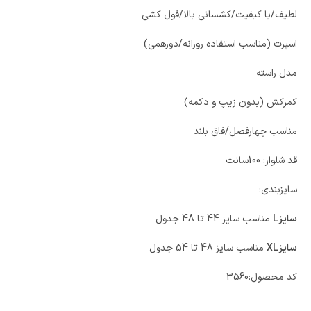
لطیف/با کیفیت/کشسانی بالا/فول کشی
اسپرت (مناسب استفاده روزانه/دورهمی)
مدل راسته
کمرکش (بدون زیپ و دکمه)
مناسب چهارفصل/فاق بلند
قد شلوار: 100سانت
سایزبندی:
سایزL
مناسب سایز 44 تا 48 جدول
سایزXL
مناسب سایز 48 تا 54 جدول
کد محصول:
3560