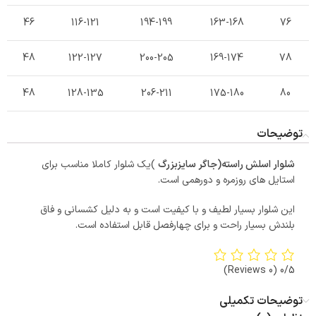
46
116-121
194-199
163-168
76
48
122-127
200-205
169-174
78
48
128-135
206-211
175-180
80
توضیحات
شلوار اسلش راسته(جاگر سایزبزرگ
)یک شلوار کاملا مناسب برای
استایل های روزمره و دورهمی است.
این شلوار بسیار لطیف و با کیفیت است و به دلیل کشسانی و فاق
بلندش بسیار راحت و برای چهارفصل قابل استفاده است.
(0 Reviews)
0/5
توضیحات تکمیلی