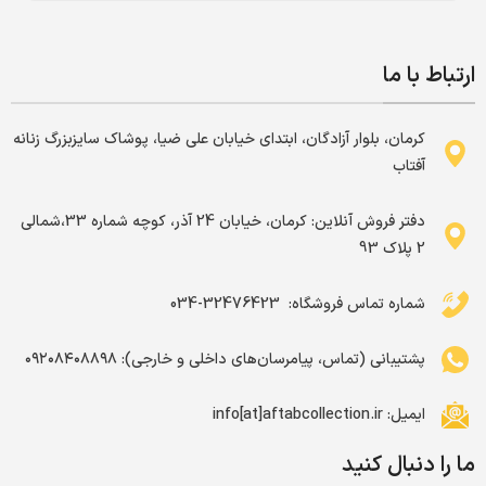
ارتباط با ما
کرمان، بلوار آزادگان، ابتدای خیابان علی ضیا، پوشاک سایزبزرگ زنانه
آفتاب
دفتر فروش آنلاین: کرمان، خیابان 24 آذر، کوچه شماره 33،شمالی
2 پلاک 93
شماره تماس فروشگاه: ‌ 32476423-034
پشتیبانی (تماس، پیامرسان‌های داخلی و خارجی): ۰۹۲۰۸۴۰۸۸۹۸
ایمیل: info[at]aftabcollection.ir
ما را دنبال کنید