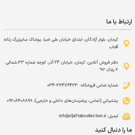
ارتباط با ما
کرمان، بلوار آزادگان، ابتدای خیابان علی ضیا، پوشاک سایزبزرگ زنانه
آفتاب
دفتر فروش آنلاین: کرمان، خیابان 24 آذر، کوچه شماره 33،شمالی
2 پلاک 93
شماره تماس فروشگاه: ‌ 32476423-034
پشتیبانی (تماس، پیامرسان‌های داخلی و خارجی): ۰۹۲۰۸۴۰۸۸۹۸
ایمیل: info[at]aftabcollection.ir
ما را دنبال کنید