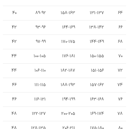
40
89-92
158-163
131-137
64
42
93-96
164-169
138-142
66
42
97-99
170-175
144-149
68
44
100-105
176-181
150-155
70
44
106-110
182-187
151-156
72
46
111-115
188-193
157-162
74
46
116-121
194-199
163-168
76
48
122-127
200-205
169-174
78
48
128-135
206-211
175-180
80