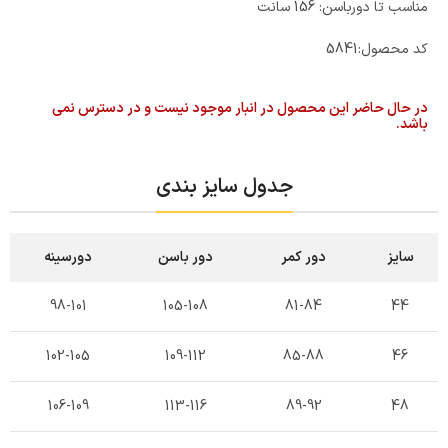
مناسب تا دورباسن: 156 سانت
کد محصول:
5841
در حال حاضر این محصول در انبار موجود نیست و در دسترس نمی
باشد.
جدول سایز بندی
سایز
دور کمر
دور باسن
دورسینه
98-101
105-108
81-84
44
102-105
109-112
85-88
46
106-109
113-116
89-92
48