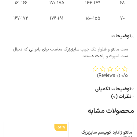
161-166
170-175
144-149
68
167-172
176-181
150-155
70
توضیحات
ست مانتو و شلوار تک جیب سایزبزرگ مناسب برای بانوانی که دنبال
ست اسپرت و راحت هستند
(0 Reviews)
0/5
توضیحات تکمیلی
نظرات (0)
محصولات مشابه
-54%
مانتو ژاکارد کوبیسم سایزبزرگ
ما