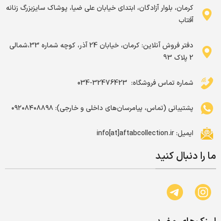
کرمان، بلوار آزادگان، ابتدای خیابان علی ضیا، پوشاک سایزبزرگ زنانه
آفتاب
دفتر فروش آنلاین: کرمان، خیابان 24 آذر، کوچه شماره 33،شمالی
2 پلاک 93
شماره تماس فروشگاه: ‌ 32476423-034
پشتیبانی (تماس، پیامرسان‌های داخلی و خارجی): ۰۹۲۰۸۴۰۸۸۹۸
ایمیل: info[at]aftabcollection.ir
ما را دنبال کنید