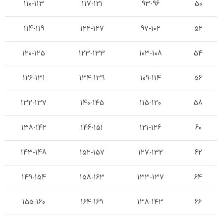
110-113
117-121
93-96
50
114-119
122-127
97-102
52
120-125
123-133
103-108
54
126-131
134-139
109-114
56
132-137
140-145
115-120
58
138-142
146-151
121-126
60
143-148
152-157
127-132
62
149-154
158-163
133-137
64
155-160
164-169
138-143
66