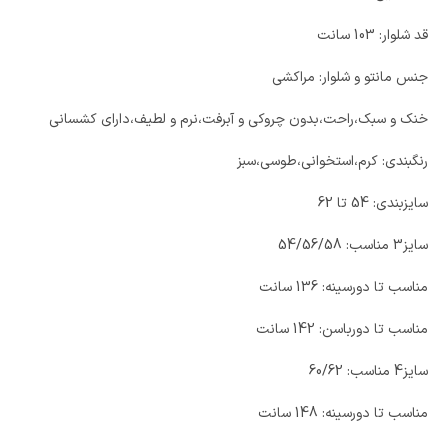
قد شلوار: 103 سانت
جنس مانتو و شلوار: مراکشی
خنک و سبک،راحت،بدون چروکی و آبرفت،نرم و لطیف،دارای کشسانی
رنگبندی: کرم،استخوانی،طوسی،سبز
سایزبندی: 54 تا 62
سایز3 مناسب: 54/56/58
مناسب تا دورسینه: 136 سانت
مناسب تا دورباسن: 142 سانت
سایز4 مناسب: 60/62
مناسب تا دورسینه: 148 سانت