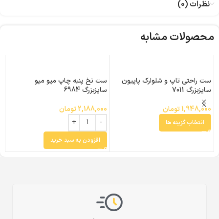
نظرات (0)
محصولات مشابه
ست
ست راحتی تاپ و شلوارک پاپیون
ست نخ پنبه چاپ میو میو
سایزبزرگ 7011
سایزبزرگ 6984
0
1,948,000
تومان
2,188,000
تومان
انتخاب گزینه ها
افزودن به سبد خرید