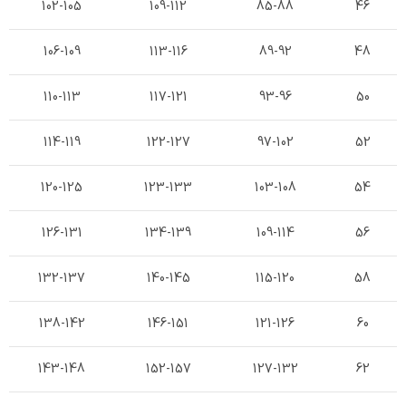
102-105
109-112
85-88
46
106-109
113-116
89-92
48
110-113
117-121
93-96
50
114-119
122-127
97-102
52
120-125
123-133
103-108
54
126-131
134-139
109-114
56
132-137
140-145
115-120
58
138-142
146-151
121-126
60
143-148
152-157
127-132
62