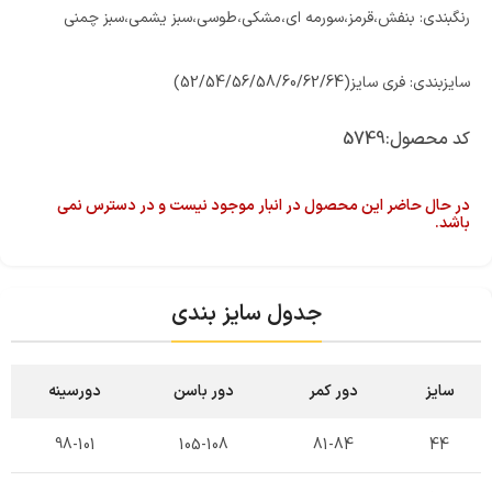
رنگبندی: بنفش،قرمز،سورمه ای،مشکی،طوسی،سبز یشمی،سبز چمنی
سایزبندی: فری سایز(52/54/56/58/60/62/64)
کد محصول:
5749
در حال حاضر این محصول در انبار موجود نیست و در دسترس نمی
باشد.
جدول سایز بندی
سایز
دور کمر
دور باسن
دورسینه
98-101
105-108
81-84
44