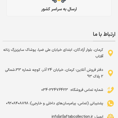
ارسال به سراسر کشور
ارتباط با ما
کرمان، بلوار آزادگان، ابتدای خیابان علی ضیا، پوشاک سایزبزرگ زنانه
آفتاب
دفتر فروش آنلاین: کرمان، خیابان 24 آذر، کوچه شماره 33،شمالی
2 پلاک 93
شماره تماس فروشگاه: ‌ 32476423-034
پشتیبانی (تماس، پیامرسان‌های داخلی و خارجی): ۰۹۲۰۸۴۰۸۸۹۸
ایمیل: info[at]aftabcollection.ir