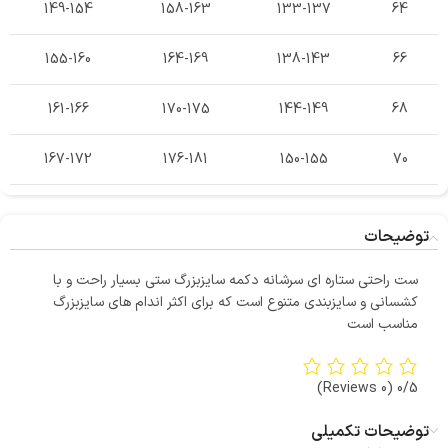
149-154
158-163
133-137
64
155-160
164-169
138-143
66
161-166
170-175
144-149
68
167-172
176-181
150-155
70
توضیحات
ست راحتی ستاره ای سرشانه دکمه سایزبزرگ ستی بسیار راحت و با
کشسانی و سایزبندی متنوع است که برای اکثر اندام های سایزبزرگ
مناسب است
(0 Reviews)
0/5
توضیحات تکمیلی