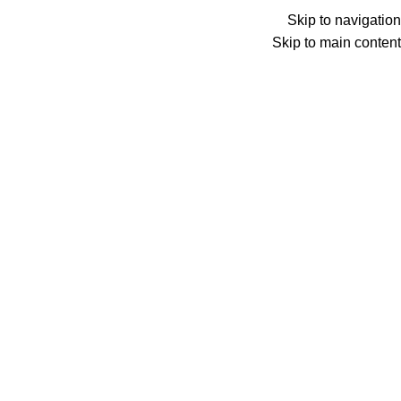
Skip to navigation
Skip to main content
جستجو
پشتیبانی:
۰۹۲۰۸۴۰۸۸۹۸
0
محصول
دسته بندی‌ها
صفحه اصلی
راهنمای سایزبندی
مقالات
درباره ما
تماس با ما
0
محصول
0
خانه
ست لباس راحتی سایز بزرگ
تیشرت سایز بزرگ زنانه