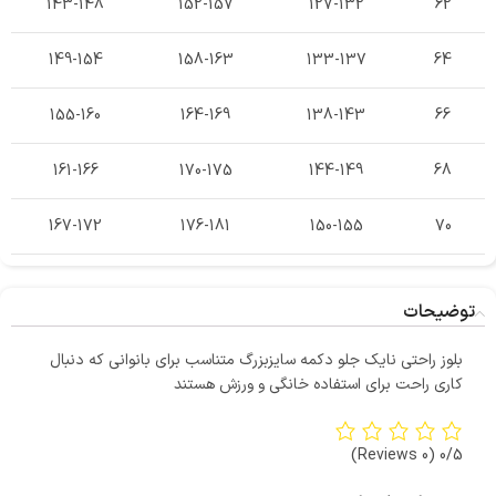
143-148
152-157
127-132
62
149-154
158-163
133-137
64
155-160
164-169
138-143
66
161-166
170-175
144-149
68
167-172
176-181
150-155
70
توضیحات
بلوز راحتی نایک جلو دکمه سایزبزرگ متناسب برای بانوانی که دنبال
کاری راحت برای استفاده خانگی و ورزش هستند
(0 Reviews)
0/5