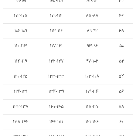
98-101
105-108
81-84
44
102-105
109-112
85-88
46
106-109
113-116
89-92
48
110-113
117-121
93-96
50
114-119
122-127
97-102
52
120-125
123-133
103-108
54
126-131
134-139
109-114
56
132-137
140-145
115-120
58
138-142
146-151
121-126
60