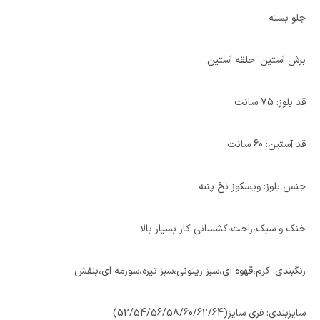
جلو بسته
برش آستین: حلقه آستین
قد بلوز: 75 سانت
قد آستین: 60 سانت
جنس بلوز: ویسکوز نخ پنبه
خنک و سبک،راحت،کشسانی کار بسیار بالا
رنگبندی: کرم،قهوه ای،سبز زیتونی،سبز تیره،سورمه ای،بنفش
سایزبندی: فری سایز(52/54/56/58/60/62/64)