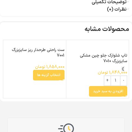
توضیحات تکمیلی
نظرات (0)
محصولات مشابه
ست راحتی طرحدار ریز سایزبزرگ
ست
تاپ شلوارک جلو چین مشکی
7001
سایزبزرگ 7010
0
1,858,000
تومان
1,848,000
تومان
انتخاب گزینه ها
افزودن به سبد خرید