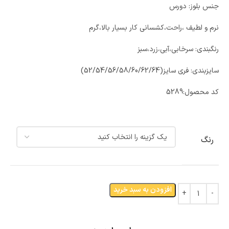
جنس بلوز: دورس
نرم و لطیف ،راحت،کشسانی کار بسیار بالا،گرم
رنگبندی: سرخابی،آبی،زرد،سبز
سایزبندی: فری سایز(52/54/56/58/60/62/64)
کد محصول:
5289
رنگ
افزودن به سبد خرید