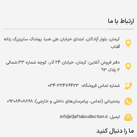
ارتباط با ما
کرمان، بلوار آزادگان، ابتدای خیابان علی ضیا، پوشاک سایزبزرگ زنانه
آفتاب
دفتر فروش آنلاین: کرمان، خیابان 24 آذر، کوچه شماره 33،شمالی
2 پلاک 93
شماره تماس فروشگاه: ‌ 32476423-034
پشتیبانی (تماس، پیامرسان‌های داخلی و خارجی): ۰۹۲۰۸۴۰۸۸۹۸
ایمیل: info[at]aftabcollection.ir
ما را دنبال کنید